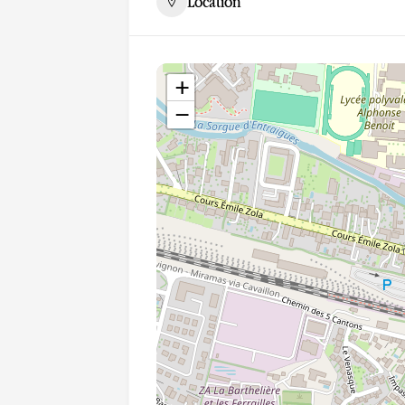
Location
+
−