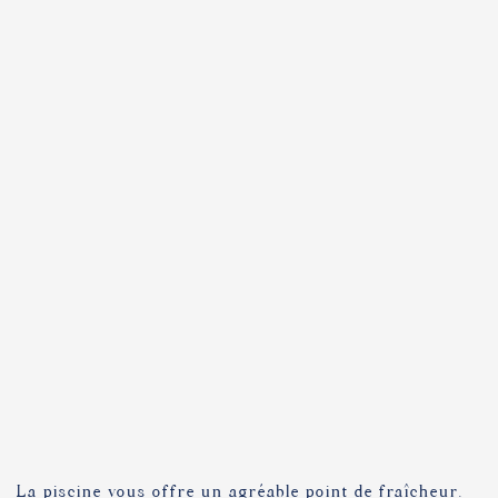
LES COULEURS DE LA PROVENCE
LA FRAÎCHEUR DE LA PISCINE
La piscine vous offre un agréable point de fraîcheur.