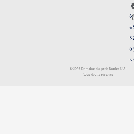
+
6
4
5
0
5
©2025 Domaine du petit Roulet SAS -
Tous droits réservés