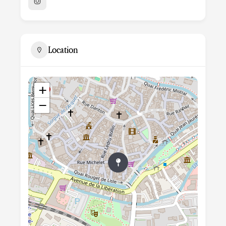
Location
+
−