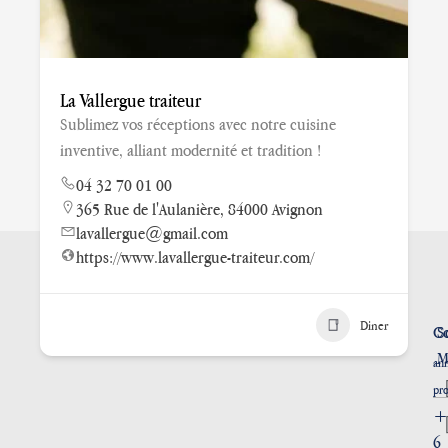
La Vallergue traiteur
Sublimez vos réceptions avec notre cuisine
inventive, alliant modernité et tradition !
04 32 70 01 00
365 Rue de l'Aulanière, 84000 Avignon
lavallergue@gmail.com
https://www.lavallergue-traiteur.com/
Diner
SE MARIER EN PROVENCE
Co
S
M
ann
pr
+
6