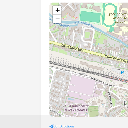
+
−
Get Directions