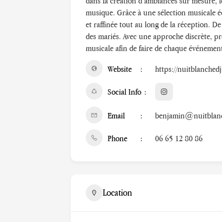
dans la création d’ambiances sur mesure, l
musique. Grâce à une sélection musicale éc
et raffinée tout au long de la réception. D
des mariés. Avec une approche discrète, prof
musicale afin de faire de chaque événemen
Website
https://nuitblanched
Social Info
Email
benjamin@nuitblan
Phone
06 65 12 80 86
Location