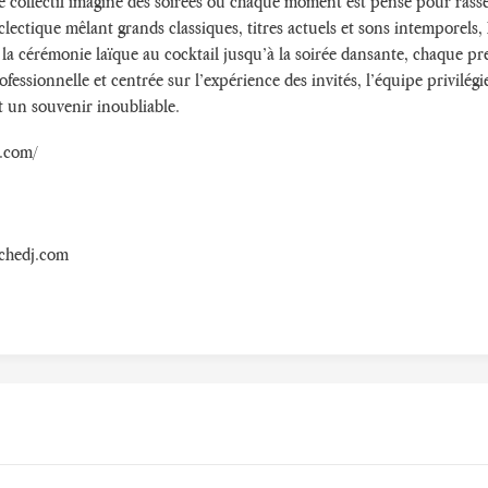
e collectif imagine des soirées où chaque moment est pensé pour rasse
lectique mêlant grands classiques, titres actuels et sons intemporels,
e la cérémonie laïque au cocktail jusqu’à la soirée dansante, chaque pre
essionnelle et centrée sur l’expérience des invités, l’équipe privilégie
t un souvenir inoubliable.
j.com/
chedj.com