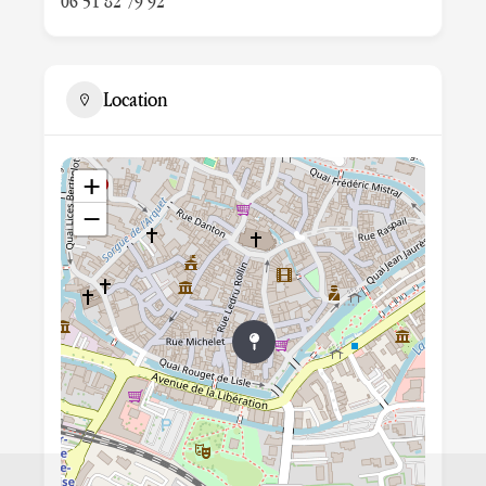
06 51 82 79 92
Location
+
−