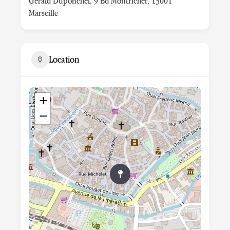
Gérald Duponchel, 9 Bd Montricher, 13001
Marseille
Location
+
−