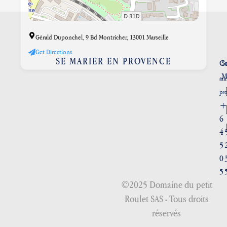
Gérald Duponchel, 9 Bd Montricher, 13001 Marseille
Get Directions
SE MARIER EN PROVENCE
Co
S
M
ann
pr
+
6
4
5
0
5
©2025 Domaine du petit
Roulet SAS - Tous droits
réservés